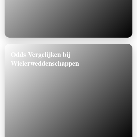
Odds Vergelijken bij
Wielerweddenschappen