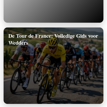
De Tour de France: Volledige Gids voor
Wedders