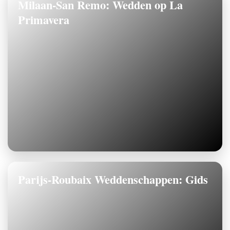
Milaan-San Remo: Wedden op La
Primavera
Parijs-Roubaix Weddenschappen: Gids