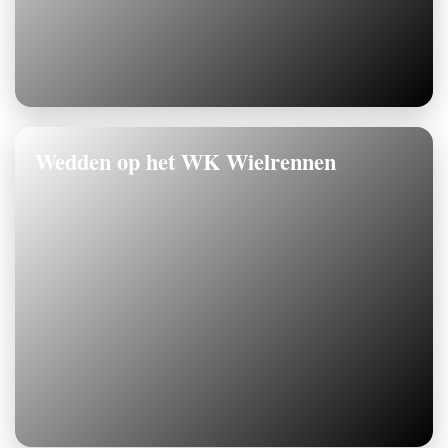
Wedden op het WK Wielrennen