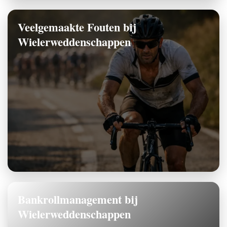
Veelgemaakte Fouten bij
Wielerweddenschappen
Bankrollmanagement bij
Wielerweddenschappen